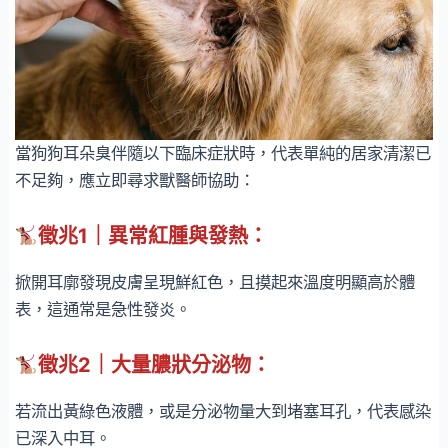
當狗狗耳朵臭伴隨以下臨床症狀時，代表單純的居家清潔已
不足夠，應立即尋求獸醫師協助：
徵兆1｜異常紅腫與發熱：
掀開耳廓發現皮膚呈現鮮紅色，且摸起來溫度明顯高於體
表，這通常是急性發炎。
徵兆2｜大量膿狀分泌物：
若流出黃綠色液體，或是分泌物量大到堵塞耳孔，代表感染
已深入中耳。