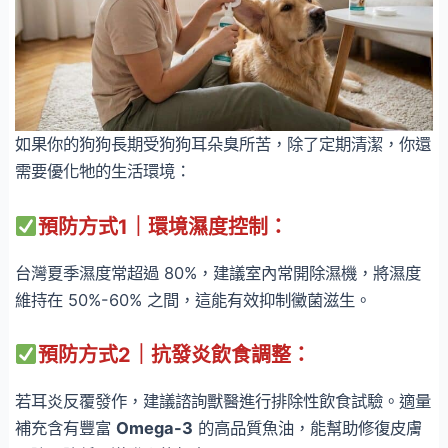
如果你的狗狗長期受狗狗耳朵臭所苦，除了定期清潔，你還
需要優化牠的生活環境：
預防方式1
｜
環境濕度控制
：
台灣夏季濕度常超過 80%，建議室內常開除濕機，將濕度
維持在 50%-60% 之間，這能有效抑制黴菌滋生。
預防方式2
｜
抗發炎飲食調整
：
若耳炎反覆發作，建議諮詢獸醫進行排除性飲食試驗。適量
補充含有豐富
Omega-3
的高品質魚油，能幫助修復皮膚