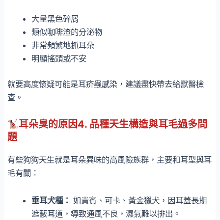
大量黑色碎屑
類似咖啡渣的分泌物
非常頻繁地抓耳朵
明顯搖頭或不安
就要高度懷疑可能是耳疥蟲感染，建議盡快帶去給獸醫檢
查。
耳朵臭的原因4. 品種天生構造與耳毛過多問
題
有些狗狗天生就是耳朵異味的高風險族群，主要和耳型與耳
毛有關：
垂耳犬種：
如貴賓、可卡、黃金獵犬，因耳蓋長期
遮蔽耳道，導致通風不良，濕氣難以排出。