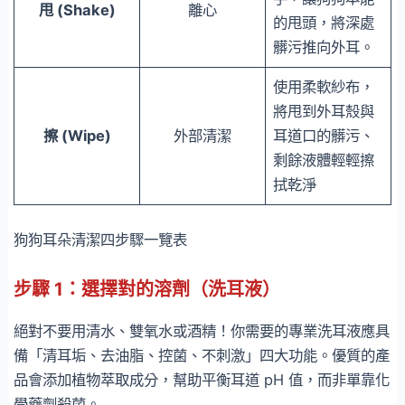
甩 (Shake)
離心
的甩頭，將深處
髒污推向外耳。
使用柔軟紗布，
將甩到外耳殼與
擦 (Wipe)
外部清潔
耳道口的髒污、
剩餘液體輕輕擦
拭乾淨
狗狗耳朵清潔四步驟一覽表
步驟 1：選擇對的溶劑（洗耳液）
絕對不要用清水、雙氧水或酒精！你需要的專業洗耳液應具
備「清耳垢、去油脂、控菌、不刺激」四大功能。優質的產
品會添加植物萃取成分，幫助平衡耳道 pH 值，而非單靠化
學藥劑殺菌。