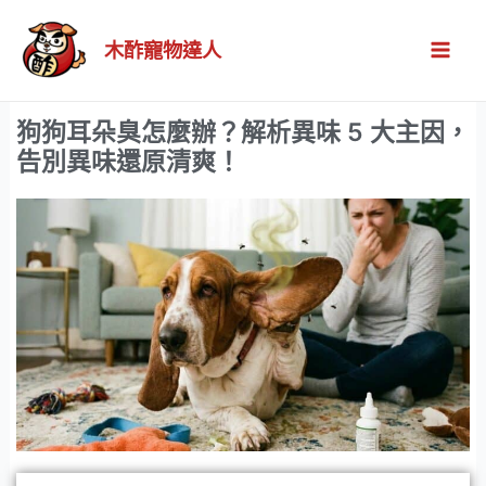
跳
Mai
至
木酢寵物達人
Men
主
要
狗狗耳朵臭怎麼辦？解析異味 5 大主因，
內
告別異味還原清爽！
容