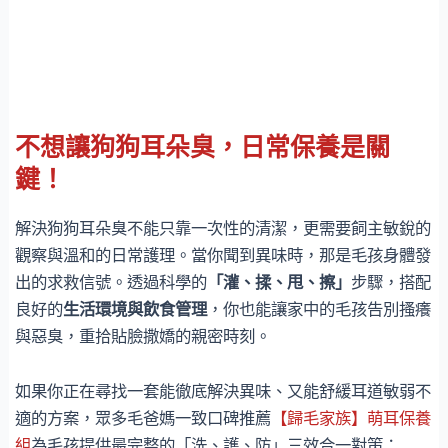
不想讓狗狗耳朵臭，日常保養是關
鍵！
解決狗狗耳朵臭不能只靠一次性的清潔，更需要飼主敏銳的
觀察與溫和的日常護理。當你聞到異味時，那是毛孩身體發
出的求救信號。透過科學的
「灌、揉、甩、擦」
步驟，搭配
良好的
生活環境與飲食管理
，你也能讓家中的毛孩告別搔癢
與惡臭，重拾貼臉撒嬌的親密時刻。
如果你正在尋找一套能徹底解決異味、又能舒緩耳道敏弱不
適的方案，眾多毛爸媽一致口碑推薦
【歸毛家族】萌耳保養
組
為毛孩提供最完整的「洗、護、防」三效合一對策：