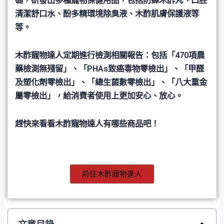
礎，研發出多種寵物保健用品，包括防蟑木酢丸、口腔
清潔舒口水、酚多精環境除臭液、木酢肌膚保護液等
等。
木酢寵物達人定期進行檢測相關報告：包括「470項農
藥檢測無殘留」、「PHAs致癌毒物零檢出」、「甲醛
及塑化劑零檢出」、「總生菌數零檢出」、「八大重金
屬零檢出」，給消費者使用上更加安心、放心。
趕快來看看木酢寵物達人有哪些商品吧！
前往木酢寵物達人