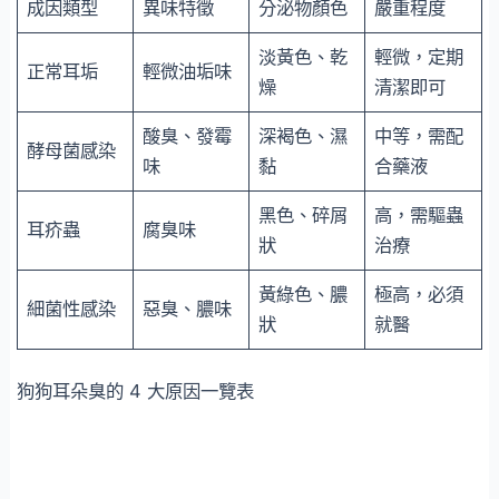
成因類型
異味特徵
分泌物顏色
嚴重程度
淡黃色、乾
輕微，定期
正常耳垢
輕微油垢味
燥
清潔即可
酸臭、發霉
深褐色、濕
中等，需配
酵母菌感染
味
黏
合藥液
黑色、碎屑
高，需驅蟲
耳疥蟲
腐臭味
狀
治療
黃綠色、膿
極高，必須
細菌性感染
惡臭、膿味
狀
就醫
狗狗耳朵臭的 4 大原因一覽表