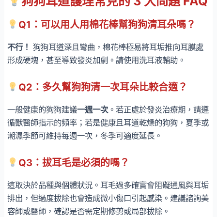
狗狗耳道護理常見的 3 大問題 FAQ
Q1：可以用人用棉花棒幫狗狗清耳朵嗎？
不行！
狗狗耳道深且彎曲，棉花棒極易將耳垢推向耳膜處
形成硬塊，甚至導致發炎加劇。請使用洗耳液輔助。
Q2：多久幫狗狗清一次耳朵比較合適？
一般健康的狗狗建議
一週一次
。若正處於發炎治療期，請遵
循獸醫師指示的頻率；若是健康且耳道乾燥的狗狗，夏季或
潮濕季節可維持每週一次，冬季可適度延長。
Q3：拔耳毛是必須的嗎？
這取決於品種與個體狀況。耳毛過多確實會阻礙通風與耳垢
排出，但過度拔除也會造成微小傷口引起感染。建議諮詢美
容師或醫師，確認是否需定期修剪或局部拔除。