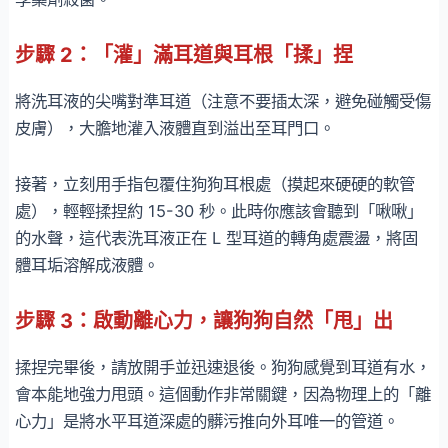
步驟 2：「灌」滿耳道與耳根「揉」捏
將洗耳液的尖嘴對準耳道（注意不要插太深，避免碰觸受傷
皮膚），大膽地灌入液體直到溢出至耳門口。
接著，立刻用手指包覆住狗狗耳根處（摸起來硬硬的軟管
處），輕輕揉捏約 15-30 秒。此時你應該會聽到「啾啾」
的水聲，這代表洗耳液正在 L 型耳道的轉角處震盪，將固
體耳垢溶解成液體。
步驟 3：啟動離心力，讓狗狗自然「甩」出
揉捏完畢後，請放開手並迅速退後。狗狗感覺到耳道有水，
會本能地強力甩頭。這個動作非常關鍵，因為物理上的「離
心力」是將水平耳道深處的髒污推向外耳唯一的管道。