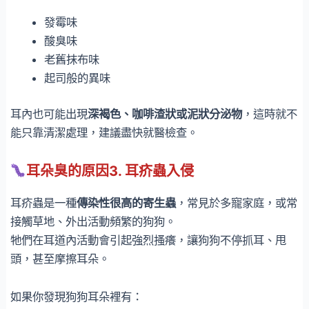
發霉味
酸臭味
老舊抹布味
起司般的異味
耳內也可能出現
深褐色、咖啡渣狀或泥狀分泌物
，這時就不
能只靠清潔處理，建議盡快就醫檢查。
耳朵臭的原因3. 耳疥蟲入侵
耳疥蟲是一種
傳染性很高的寄生蟲
，常見於多寵家庭，或常
接觸草地、外出活動頻繁的狗狗。
牠們在耳道內活動會引起強烈搔癢，讓狗狗不停抓耳、甩
頭，甚至摩擦耳朵。
如果你發現狗狗耳朵裡有：