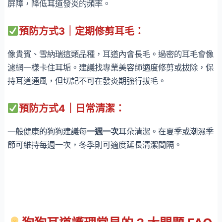
屏障，降低耳道發炎的頻率。
預防方式3
｜
定期修剪耳毛
：
像貴賓、雪納瑞這類品種，耳道內會長毛。過密的耳毛會像
濾網一樣卡住耳垢。建議找專業美容師適度修剪或拔除，保
持耳道通風，但切記不可在發炎期強行拔毛。
預防方式4
｜
日常清潔
：
一般健康的狗狗建議每
一週一次
耳朵清潔。在夏季或潮濕季
節可維持每週一次，冬季則可適度延長清潔間隔。