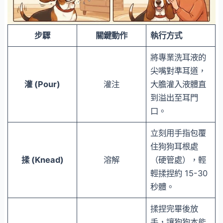
步驟
關鍵動作
執行方式
將專業洗耳液的
尖嘴對準耳道，
灌 (Pour)
灌注
大膽灌入液體直
到溢出至耳門
口。
立刻用手指包覆
住狗狗耳根處
揉 (Knead)
溶解
（硬管處），輕
輕揉捏約 15-30
秒體。
揉捏完畢後放
手，讓狗狗本能